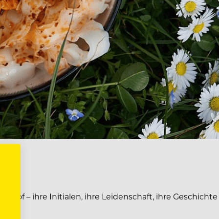
istof – ihre Initialen, ihre Leidenschaft, ihre Geschicht