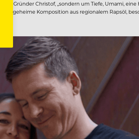
“, sagt Gründer Christof, „sondern um Tiefe, Umami, ei
n: Eine geheime Komposition aus regionalem Rapsöl, be