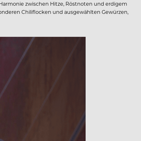
ne Harmonie zwischen Hitze, Röstnoten und erdigem
sonderen Chiliflocken und ausgewählten Gewürzen,