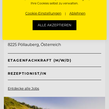
Ihre Cookies selbst zu verwalten.
Cookie-Einstellungen
Ablehnen
TOP ARBEITGEBER
ALLE AKZEPTIEREN
Retter Bio-Natur-Resort
8225 Pöllauberg, Österreich
ETAGENFACHKRAFT (M/W/D)
REZEPTIONIST/IN
Entdecke alle Jobs