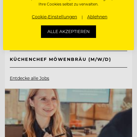
Ferien- und Freizeitpark
Ihre Cookies selbst zu verwalten.
Weissenhäuser Strand
Cookie-Einstellungen
Ablehnen
23758 Weissenhäuser Strand, Deutschland
ALLE AKZEPTIEREN
KÜCHENCHEF AMERICAN DINER (M/W/D)
KÜCHENCHEF MÖWENBRÄU (M/W/D)
Entdecke alle Jobs