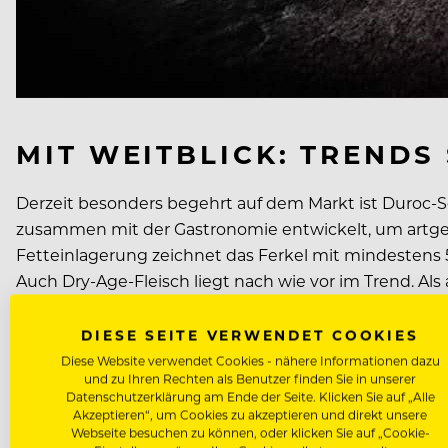
MIT WEITBLICK: TRENDS
Derzeit besonders begehrt auf dem Markt ist Duroc-S
zusammen mit der Gastronomie entwickelt, um artgere
Fetteinlagerung zeichnet das Ferkel mit mindestens 
Auch Dry-Age-Fleisch liegt nach wie vor im Trend. Al
besonderes Verfahren entwickelt, um den „Englischen
DIESE SEITE VERWENDET COOKIES
AUF HERZ UND NIEREN 
Diese Website verwendet Cookies - nähere Informationen dazu
und zu Ihren Rechten als Benutzer finden Sie in unserer
Datenschutzerklärung am Ende der Seite. Klicken Sie auf „Alle
Um dem Personalmangel in der Gastronomie entgegenz
Akzeptieren“, um Cookies zu akzeptieren und direkt unsere
Webseite besuchen zu können, oder klicken Sie auf „Cookie-
schnelle Zubereitung unter besten Konditionen ermö