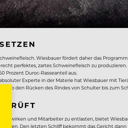
 SETZEN
chweinefleisch. Wiesbauer fördert daher das Programm 
cht perfektes, zartes Schweinefleisch zu produzieren.
50 Prozent Duroc-Rasseanteil aus.
s absoluter Experte in der Materie hat Wiesbauer mit T
“, also den Rücken des Rindes von Schulter bis zum Sch
GEPRÜFT
uwirken und Mitarbeiter zu entlasten, bietet Wiesbau
glichen. Den letzten Schliff bekommt das Gericht dann