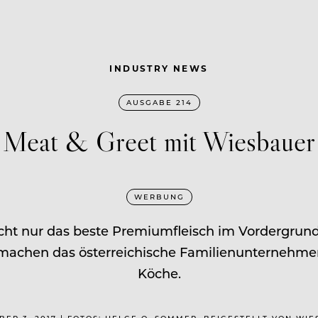
INDUSTRY NEWS
AUSGABE 214
Meat & Greet mit Wiesbauer
WERBUNG
t nur das beste Premiumfleisch im Vordergrund:
machen das österreichische Familienunternehmen
Köche.
ER 3, 2017 | FOTOS: HELGE O. SOMMER, BEIGESTELLT VON WI