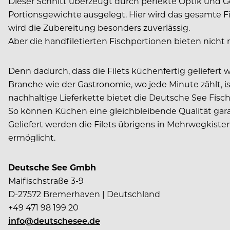
Dieser Schnitt überzeugt durch perfekte Optik und Gel
Portionsgewichte ausgelegt. Hier wird das gesamte Fil
wird die Zubereitung besonders zuverlässig.
Aber die handfiletierten Fischportionen bieten nicht 
Denn dadurch, dass die Filets küchen­fertig geliefert 
Branche wie der Gastronomie, wo jede Minute zählt, ist
nachhaltige Lieferkette bietet die Deutsche See Fis
So können Küchen eine gleichbleibende Qualität garan
Geliefert werden die Filets übrigens in Mehrwegkiste
ermöglicht.
Deutsche See Gmbh
Maifischstraße 3-9
D-27572 Bremerhaven | Deutschland
+49 471 98 199 20
info@deutschesee.de