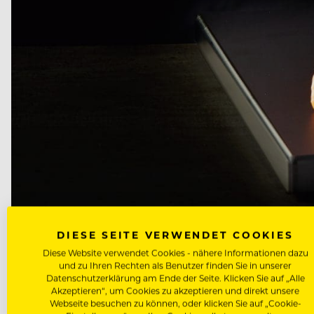
DIESE SEITE VERWENDET COOKIES
Diese Website verwendet Cookies - nähere Informationen dazu
und zu Ihren Rechten als Benutzer finden Sie in unserer
Datenschutzerklärung am Ende der Seite. Klicken Sie auf „Alle
Akzeptieren“, um Cookies zu akzeptieren und direkt unsere
Webseite besuchen zu können, oder klicken Sie auf „Cookie-