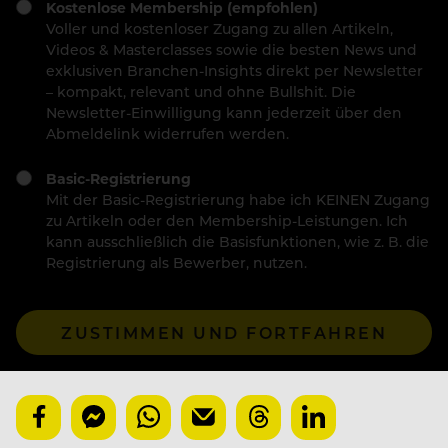
Kostenlose Membership (empfohlen)
Voller und kostenloser Zugang zu allen Artikeln,
Videos & Masterclasses sowie die besten News und
exklusiven Branchen-Insights direkt per Newsletter
– kompakt, relevant und ohne Bullshit. Die
Newsletter-Einwilligung kann jederzeit über den
Abmeldelink widerrufen werden.
Basic-Registrierung
Mit der Basic-Registrierung habe ich KEINEN Zugang
zu Artikeln oder den Membership-Leistungen. Ich
kann ausschließlich die Basisfunktionen, wie z. B. die
Registrierung als Bewerber, nutzen.
ZUSTIMMEN UND FORTFAHREN