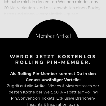
ich habe mich in den ersten Wochen mindestens
60 Mal verlaufen. Und das, obwohl ich einen Buddy
hatte und einen – vermeintlich – guten
Orientierungssinn“, lacht er.
WERDE JETZT KOSTENLOS
ROLLING PIN-MEMBER.
Als Rolling Pin-Member kommst Du in den
Genuss unzähliger Vorteile:
Zugriff auf alle Artikel, Videos & Masterclasses der
besten Köche der Welt, 50 % Rabatt auf Rolling
Pin.Convention Tickets, Exklusive Branchen-
Insights & Inspiration u.v.m.