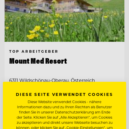
TOP ARBEITGEBER
Mount Med Resort
6311 Wildschönau-Oberau, Österreich
DIESE SEITE VERWENDET COOKIES
FRONT OFFICE & RESERVIERUNGS
MITARBEITER:IN
Diese Website verwendet Cookies - nähere
Informationen dazu und zu Ihren Rechten als Benutzer
SENIOR RESERVIERUNGS- & FRONT
finden Sie in unserer Datenschutzerklärung am Ende
OFFICE SPECIALIST (M/W/D)
der Seite. Klicken Sie auf „Alle Akzeptieren“, um Cookies
zu akzeptieren und direkt unsere Webseite besuchen zu
können, oder klicken Sie auf „Cookie-Einstellungen“, um