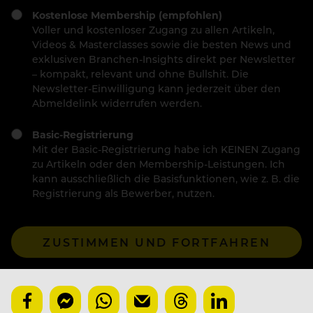
Kostenlose Membership (empfohlen)
Voller und kostenloser Zugang zu allen Artikeln,
Videos & Masterclasses sowie die besten News und
exklusiven Branchen-Insights direkt per Newsletter
– kompakt, relevant und ohne Bullshit. Die
Newsletter-Einwilligung kann jederzeit über den
Abmeldelink widerrufen werden.
Basic-Registrierung
Mit der Basic-Registrierung habe ich KEINEN Zugang
zu Artikeln oder den Membership-Leistungen. Ich
kann ausschließlich die Basisfunktionen, wie z. B. die
Registrierung als Bewerber, nutzen.
ZUSTIMMEN UND FORTFAHREN