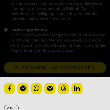
exklusiven Branchen-Insights direkt per Newsletter
– kompakt, relevant und ohne Bullshit. Die
Newsletter-Einwilligung kann jederzeit über den
Abmeldelink widerrufen werden.
Basic-Registrierung
Mit der Basic-Registrierung habe ich KEINEN Zugang
zu Artikeln oder den Membership-Leistungen. Ich
kann ausschließlich die Basisfunktionen, wie z. B. die
Registrierung als Bewerber, nutzen.
ZUSTIMMEN UND FORTFAHREN
WIEN