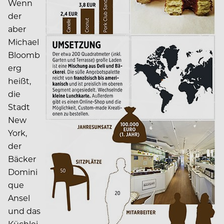
Wenn
der
aber
Michael
Bloomb
erg
heißt,
die
Stadt
New
York,
der
Bäcker
Domini
que
Ansel
und das
Küchlei