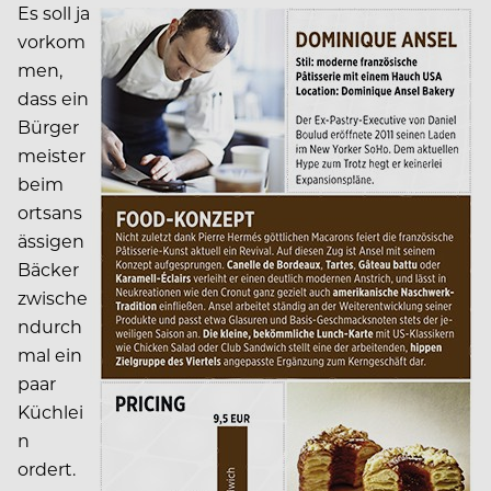
Es soll ja
vorkom
men,
dass ein
Bürger
meister
beim
ortsans
ässigen
Bäcker
zwische
ndurch
mal ein
paar
Küchlei
n
ordert.