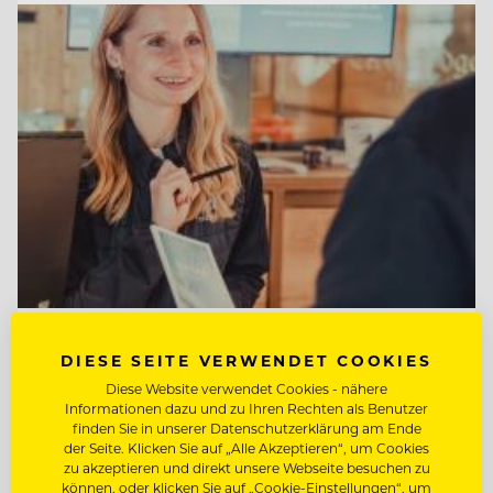
TOP ARBEITGEBER
DIESE SEITE VERWENDET COOKIES
Tirol Lodge Ellmau
Diese Website verwendet Cookies - nähere
Informationen dazu und zu Ihren Rechten als Benutzer
finden Sie in unserer Datenschutzerklärung am Ende
der Seite. Klicken Sie auf „Alle Akzeptieren“, um Cookies
6352 Ellmau, Österreich
zu akzeptieren und direkt unsere Webseite besuchen zu
können, oder klicken Sie auf „Cookie-Einstellungen“, um