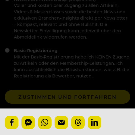
Voller und kostenloser Zugang zu allen Artikeln,
Videos & Masterclasses sowie die besten News und
exklusiven Branchen-Insights direkt per Newsletter
– kompakt, relevant und ohne Bullshit. Die
Newsletter-Einwilligung kann jederzeit über den
Abmeldelink widerrufen werden.
Basic-Registrierung
Mit der Basic-Registrierung habe ich KEINEN Zugang
zu Artikeln oder den Membership-Leistungen. Ich
kann ausschließlich die Basisfunktionen, wie z. B. die
Registrierung als Bewerber, nutzen.
ZUSTIMMEN UND FORTFAHREN