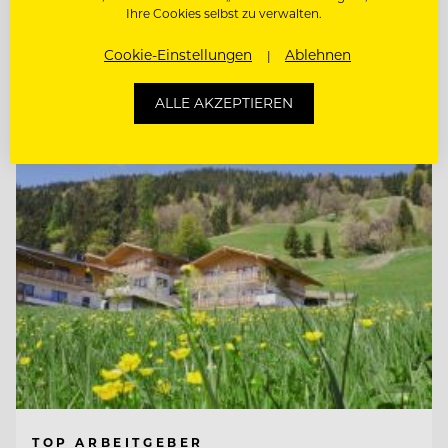
Ihre Cookies selbst zu verwalten.
REZEPTIONIST (M/W/D) IN VOLL- ODER
TEILZEIT
Cookie-Einstellungen
Ablehnen
Entdecke alle Jobs
ALLE AKZEPTIEREN
TOP ARBEITGEBER