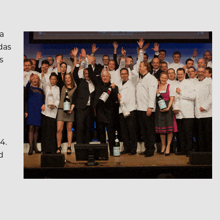
a
das
s
4.
d