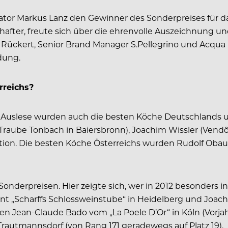
rator Markus Lanz den Gewinner des Sonderpreises für d
hafter, freute sich über die ehrenvolle Auszeichnung u
Rückert, Senior Brand Manager S.Pellegrino und Acqua 
dung.
rreichs?
en Auslese wurden auch die besten Köche Deutschlands 
 Traube Tonbach in Baiersbronn), Joachim Wissler (Ven
tion. Die besten Köche Österreichs wurden Rudolf Obaue
erpreisen. Hier zeigte sich, wer in 2012 besonders in
rant „Scharffs Schlossweinstube“ in Heidelberg und Joa
Jean-Claude Bado vom „La Poele D’Or“ in Köln (Vorjahr
Trautmannsdorf (von Rang 171 geradewegs auf Platz 19).