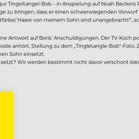
ur Tingeltangel-Bob – in Anspielung auf Noah Beckers R
age zu bringen, dass er einen schwerwiegenden Vorwurf 
Hautfarbe/ Haare von meinem Sohn sind unangebracht!”, s
seine Antwort auf Boris’ Anschuldigungen. Der TV-Koch 
-Parodie anhört, Stellung zu dem „Tingletangle-Bob“-Fot
nen Sohn einsetzt.
tsetzt? Wir werden bestimmt nicht davor verschont ble