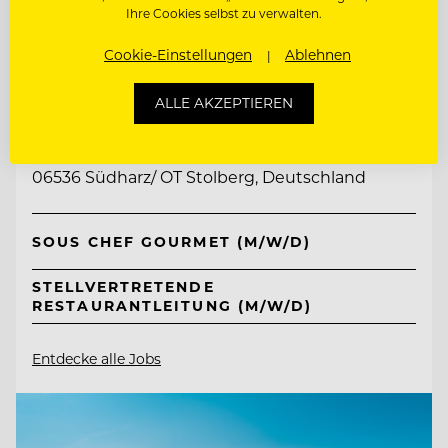
Ihre Cookies selbst zu verwalten.
Cookie-Einstellungen
Ablehnen
TOP ARBEITGEBER
Ritter von Kempski Privathotels &
ALLE AKZEPTIEREN
Resorts
06536 Südharz/ OT Stolberg, Deutschland
SOUS CHEF GOURMET (M/W/D)
STELLVERTRETENDE
RESTAURANTLEITUNG (M/W/D)
Entdecke alle Jobs