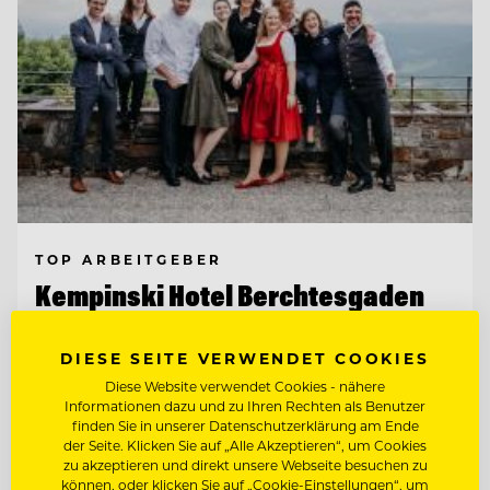
TOP ARBEITGEBER
Kempinski Hotel Berchtesgaden
DIESE SEITE VERWENDET COOKIES
83471 Berchtesgaden, Deutschland
Diese Website verwendet Cookies - nähere
Informationen dazu und zu Ihren Rechten als Benutzer
finden Sie in unserer Datenschutzerklärung am Ende
HOUSEKEEPING SUPERVISOR (M/W/D)
der Seite. Klicken Sie auf „Alle Akzeptieren“, um Cookies
zu akzeptieren und direkt unsere Webseite besuchen zu
können, oder klicken Sie auf „Cookie-Einstellungen“, um