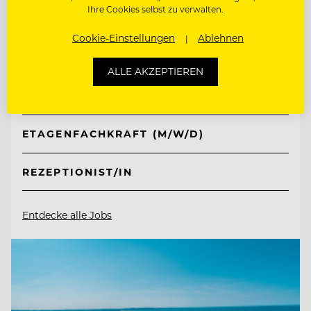
Ihre Cookies selbst zu verwalten.
TOP ARBEITGEBER
Retter Bio-Natur-Resort
Cookie-Einstellungen
Ablehnen
ALLE AKZEPTIEREN
8225 Pöllauberg, Österreich
ETAGENFACHKRAFT (M/W/D)
REZEPTIONIST/IN
Entdecke alle Jobs