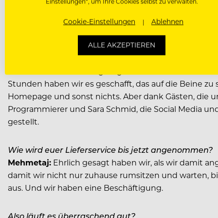
Einstellungen“, um Ihre Cookies selbst zu verwalten.
Österreich war Kan Zuo von der The Shine Bar. Kan war
aber nicht so schnell. Jetzt ging alles von heute auf 
Cookie-Einstellungen
Ablehnen
Wie aufwändig ist es, eine Cocktail-Bestellung zu 
ALLE AKZEPTIEREN
Mehmetaj:
Das Problem bei uns am Anfang war es, alle
Auch unser Arbeitsalltag ist ganz ein anderer. Aber F
Stunden haben wir es geschafft, das auf die Beine zu 
Homepage und sonst nichts. Aber dank Gästen, die un
Programmierer und Sara Schmid, die Social Media und
gestellt.
Wie wird euer Lieferservice bis jetzt angenommen?
Mehmetaj:
Ehrlich gesagt haben wir, als wir damit 
damit wir nicht nur zuhause rumsitzen und warten, b
aus. Und wir haben eine Beschäftigung.
Also läuft es überraschend gut?