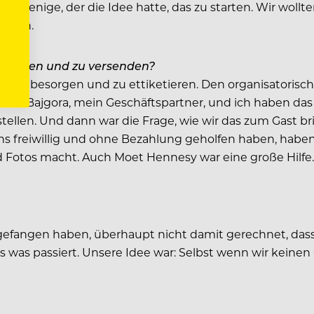
 derjenige, der die Idee hatte, das zu starten. Wir woll
morgen.
verpacken und zu versenden?
s zu besorgen und zu ettiketieren. Den organisatorische
lamur Bajgora, mein Geschäftspartner, und ich haben das
stellen. Und dann war die Frage, wie wir das zum Gast b
s freiwillig und ohne Bezahlung geholfen haben, haben 
 Fotos macht. Auch Moet Hennesy war eine große Hilfe.
angefangen haben, überhaupt nicht damit gerechnet, das
is was passiert. Unsere Idee war: Selbst wenn wir kein