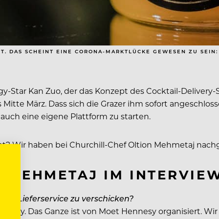
NST. DAS SCHEINT EINE CORONA-MARKTLÜCKE GEWESEN ZU SEIN
gy-Star Kan Zuo, der das Konzept des Cocktail-Delivery-S
ts Mitte März. Dass sich die Grazer ihm sofort angeschlo
uch eine eigene Plattform zu starten.
t? Wir haben bei Churchill-Chef Oltion Mehmetaj nachg
N MEHMETAJ IM INTERVIE
 per Lieferservice zu verschicken?
ity. Das Ganze ist von Moet Hennesy organisiert. Wir 