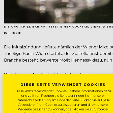
DIE CHURCHILL BAR HAT JETZT EINEN COCKTAIL-LIEFERDIE
IST HOCH!
Die Initialzündung lieferte nämlich der Wiener Mixolo
The Sign Bar in Wien startete der Zustelldienst berei
Branche besteht, bewegte Moët Hennessy dazu, nun a
Wie das neue Modell funktioniert und wie es ankomm
DIESE SEITE VERWENDET COOKIES
CHURCHILL-CHEF OLTIO
Diese Website verwendet Cookies - nähere Informationen dazu
und zu Ihren Rechten als Benutzer finden Sie in unserer
Datenschutzerklärung am Ende der Seite. Klicken Sie auf „Alle
Oltion, wie seid ihr auf die Idee gekommen, Cocktails
Akzeptieren“, um Cookies zu akzeptieren und direkt unsere
Oltion Mehmetaj:
Wir haben ja eine Barkeeper-Commun
Webseite besuchen zu können, oder klicken Sie auf „Cookie-