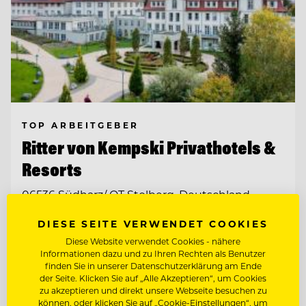
TOP ARBEITGEBER
Ritter von Kempski Privathotels &
Resorts
06536 Südharz/ OT Stolberg, Deutschland
DIESE SEITE VERWENDET COOKIES
SOUS CHEF GOURMET (M/W/D)
Diese Website verwendet Cookies - nähere
Informationen dazu und zu Ihren Rechten als Benutzer
finden Sie in unserer Datenschutzerklärung am Ende
STELLVERTRETENDE
der Seite. Klicken Sie auf „Alle Akzeptieren“, um Cookies
RESTAURANTLEITUNG (M/W/D)
zu akzeptieren und direkt unsere Webseite besuchen zu
können, oder klicken Sie auf „Cookie-Einstellungen“, um