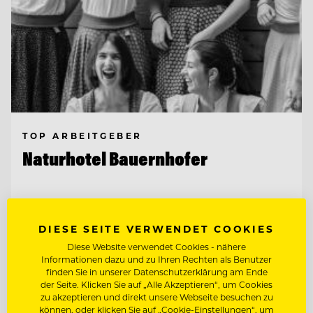
TOP ARBEITGEBER
Naturhotel Bauernhofer
8172 Heilbrunn, Österreich
DIESE SEITE VERWENDET COOKIES
WIR BITTEN ZU TISCH. UND FREUEN UNS
Diese Website verwendet Cookies - nähere
AUF WEGBEGLEITERINN
Informationen dazu und zu Ihren Rechten als Benutzer
finden Sie in unserer Datenschutzerklärung am Ende
der Seite. Klicken Sie auf „Alle Akzeptieren“, um Cookies
RESTAURANTLEITUNG STELLVERTRETUNG
zu akzeptieren und direkt unsere Webseite besuchen zu
können, oder klicken Sie auf „Cookie-Einstellungen“, um