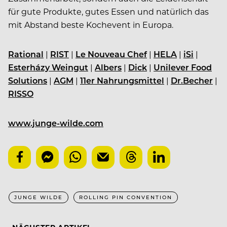
für gute Produkte, gutes Essen und natürlich das
mit Abstand beste Kochevent in Europa.
Rational
|
RIST
|
Le Nouveau Chef
|
HELA
|
iSi
|
Esterházy Weingut
|
Albers
|
Dick
|
Unilever Food
Solutions
|
AGM
|
11er Nahrungsmittel
|
Dr.Becher
|
RISSO
www.junge-wilde.com
JUNGE WILDE
ROLLING PIN CONVENTION