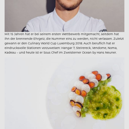
Mit 15 Jahren hat er bei seinem ersten Wettbewerb mitgemacht, seitdem hat
ihn der brennende Ehrgeiz, die Nummer eins zu werden, nicht verlassen. Zuletzt
gewann er den Culinary World Cup Luxemburg 2018. Auch beruflich hat er
eindrucksvolle Stationen vorzuweisen: Hangar 7, Steirereck, Vendome, Noma,
Kadeau – und heute ist er Sous Chef im Zweisterner Ocean by Hans Neuner.