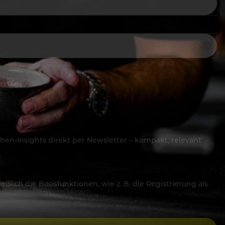
hen-Insights direkt per Newsletter – kompakt, relevant
lich die Basisfunktionen, wie z. B. die Registrierung als