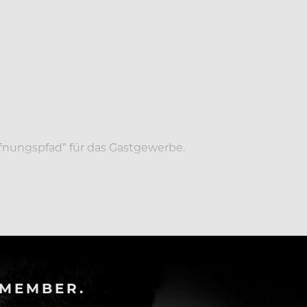
ffnungspfad” für das Gastgewerbe.
-MEMBER.