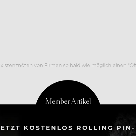
 Existenznöten von Firmen so bald wie möglich einen “Ö
G DER GASTRONOMIE
ETZT KOSTENLOS ROLLING PIN