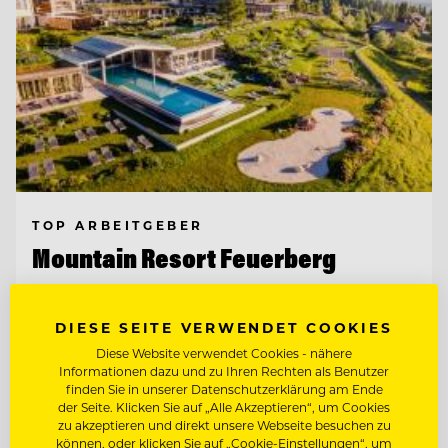
TOP ARBEITGEBER
Mountain Resort Feuerberg
9551 Bodensdorf, Ossiacher See, Österreich
DIESE SEITE VERWENDET COOKIES
Diese Website verwendet Cookies - nähere
Informationen dazu und zu Ihren Rechten als Benutzer
CHEF DE PARTIE
finden Sie in unserer Datenschutzerklärung am Ende
der Seite. Klicken Sie auf „Alle Akzeptieren“, um Cookies
zu akzeptieren und direkt unsere Webseite besuchen zu
können, oder klicken Sie auf „Cookie-Einstellungen“, um
BEAUTY & WOHLFÜHL EXPERT:IN