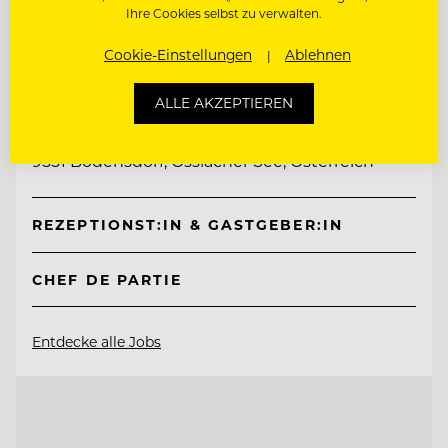
Ihre Cookies selbst zu verwalten.
Cookie-Einstellungen
Ablehnen
TOP ARBEITGEBER
Mountain Resort Feuerberg
ALLE AKZEPTIEREN
9551 Bodensdorf, Ossiacher See, Österreich
REZEPTIONST:IN & GASTGEBER:IN
CHEF DE PARTIE
Entdecke alle Jobs