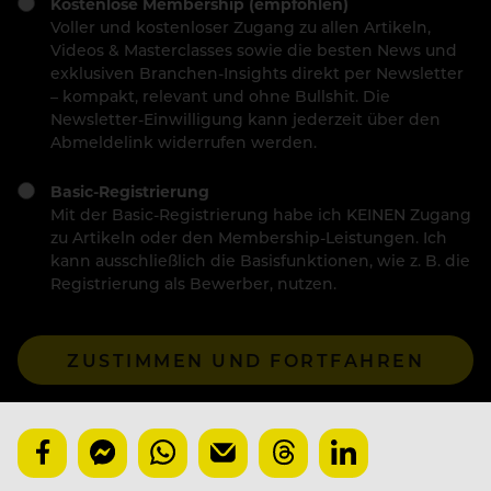
Kostenlose Membership (empfohlen)
Voller und kostenloser Zugang zu allen Artikeln,
Videos & Masterclasses sowie die besten News und
exklusiven Branchen-Insights direkt per Newsletter
– kompakt, relevant und ohne Bullshit. Die
Newsletter-Einwilligung kann jederzeit über den
Abmeldelink widerrufen werden.
Basic-Registrierung
Mit der Basic-Registrierung habe ich KEINEN Zugang
zu Artikeln oder den Membership-Leistungen. Ich
kann ausschließlich die Basisfunktionen, wie z. B. die
Registrierung als Bewerber, nutzen.
ZUSTIMMEN UND FORTFAHREN