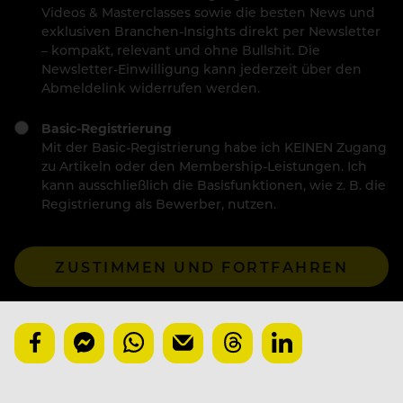
Videos & Masterclasses sowie die besten News und
exklusiven Branchen-Insights direkt per Newsletter
– kompakt, relevant und ohne Bullshit. Die
Newsletter-Einwilligung kann jederzeit über den
Abmeldelink widerrufen werden.
Basic-Registrierung
Mit der Basic-Registrierung habe ich KEINEN Zugang
zu Artikeln oder den Membership-Leistungen. Ich
kann ausschließlich die Basisfunktionen, wie z. B. die
Registrierung als Bewerber, nutzen.
ZUSTIMMEN UND FORTFAHREN