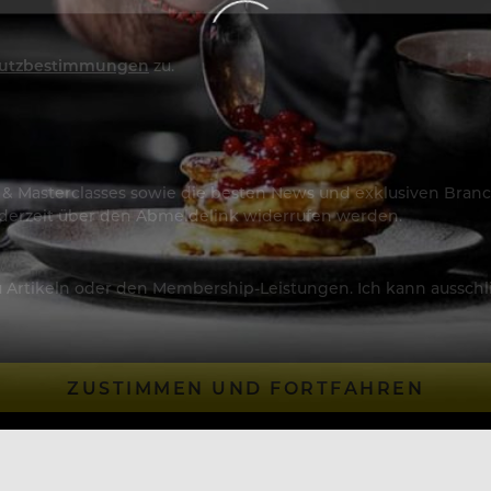
utzbestimmungen
zu.
os & Masterclasses sowie die besten News und exklusiven Branc
jederzeit über den Abmeldelink widerrufen werden.
Artikeln oder den Membership-Leistungen. Ich kann ausschließ
ZUSTIMMEN UND FORTFAHREN