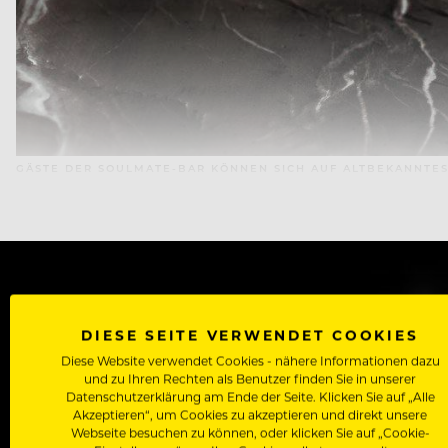
GÄSTE DER SOULMATE-BAR KÖNNEN SICH AUF ALTBEKANNTES
WERDE J
DIESE SEITE VERWENDET COOKIES
Diese Website verwendet Cookies - nähere Informationen dazu
Als Roll
und zu Ihren Rechten als Benutzer finden Sie in unserer
Zugriff auf alle Artikel, Videos & Masterclasses der b
Datenschutzerklärung am Ende der Seite. Klicken Sie auf „Alle
Akzeptieren“, um Cookies zu akzeptieren und direkt unsere
Webseite besuchen zu können, oder klicken Sie auf „Cookie-