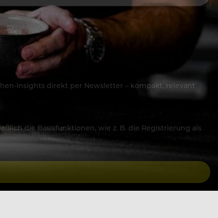
hen-Insights direkt per Newsletter – kompakt, relevant
lich die Basisfunktionen, wie z. B. die Registrierung als