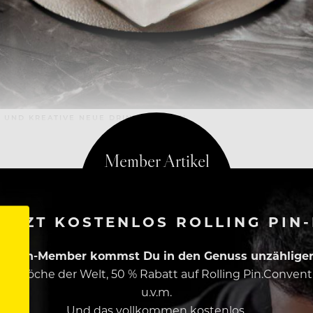
 UND KREATIVE NEUE DRINKS FREUEN.
ETZT KOSTENLOS ROLLING PIN
ing Pin-Member kommst Du in den Genuss unzähliger 
esten Köche der Welt, 50 % Rabatt auf Rolling Pin.Conven
u.v.m.
Und das vollkommen kostenlos.