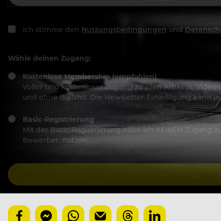
Ich stimme den
Nutzungsbedingungen
und
Datensch
Wähle deinen Zugang:
Kostenlose Membership (empfohlen)
Voller und kostenloser Zugang zu allen Artikeln, Vide
und ohne Bullshit. Die Newsletter-Einwilligung kann 
Basic-Registrierung
Mit der Basic-Registrierung habe ich KEINEN Zugang zu 
Bewerber, nutzen.