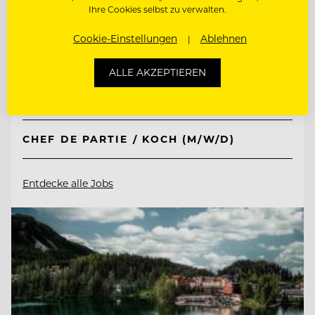
Lehrieder Catering-Party-Service
Ihre Cookies selbst zu verwalten.
Cookie-Einstellungen
Ablehnen
90471 Nürnberg - Südoststadt , Deutschland
ALLE AKZEPTIEREN
COMMIS DE CUISINE (M/W/D)
CHEF DE PARTIE / KOCH (M/W/D)
Entdecke alle Jobs