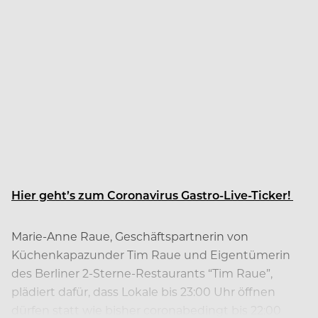
Hier geht’s zum Coronavirus Gastro-Live-Ticker!
Marie-Anne Raue, Geschäftspartnerin von
Küchenkapazunder Tim Raue und Eigentümerin
des Berliner 2-Sterne-Restaurants “Tim Raue”,
plädiert dafür, dass Lokale bis 23:00 Uhr öffnen
dürfen statt wie bisher coronabedingt bis 22:00