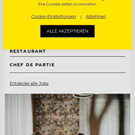
Ihre Cookies selbst zu verwalten.
Mountain Resort Feuerberg
Cookie-Einstellungen
Ablehnen
9551 Bodensdorf, Ossiacher See, Österreich
ALLE AKZEPTIEREN
CHEF DE RANG - GASTGEBER IM
RESTAURANT
CHEF DE PARTIE
Entdecke alle Jobs