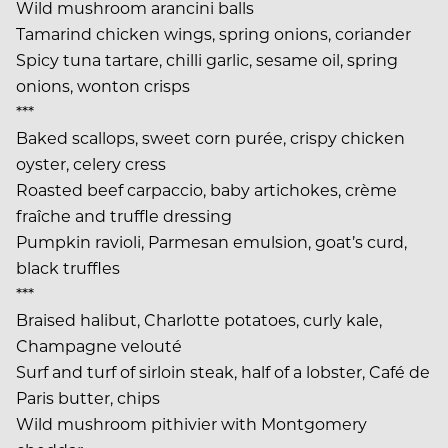
Wild mushroom arancini balls
Tamarind chicken wings, spring onions, coriander
Spicy tuna tartare, chilli garlic, sesame oil, spring
onions, wonton crisps
***
Baked scallops, sweet corn purée, crispy chicken
oyster, celery cress
Roasted beef carpaccio, baby artichokes, crème
fraîche and truffle dressing
Pumpkin ravioli, Parmesan emulsion, goat’s curd,
black truffles
***
Braised halibut, Charlotte potatoes, curly kale,
Champagne velouté
Surf and turf of sirloin steak, half of a lobster, Café de
Paris butter, chips
Wild mushroom pithivier with Montgomery