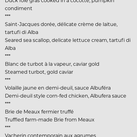
Duck foie gras cooked in a cocotte, pumpkin
condiment
***
Saint-Jacques dorée, délicate crème de laitue,
tartufi di Alba
Seared sea scallop, delicate lettuce cream, tartufi di
Alba
***
Blanc de turbot à la vapeur, caviar gold
Steamed turbot, gold caviar
***
Volaille jaune en demi-deuil, sauce Albuféra
Demi-deuil style corn-fed chicken, Albufera sauce
***
Brie de Meaux fermier truffé
Truffled farm-made Brie from Meaux
***
Vacherin contemporain aux agrumes