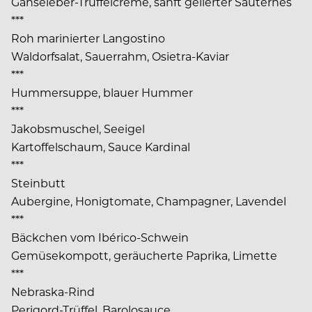
Gänseleber-Trüffelcreme, sanft gelierter Sauternes
***
Roh marinierter Langostino
Waldorfsalat, Sauerrahm, Osietra-Kaviar
***
Hummersuppe, blauer Hummer
***
Jakobsmuschel, Seeigel
Kartoffelschaum, Sauce Kardinal
***
Steinbutt
Aubergine, Honigtomate, Champagner, Lavendel
***
Bäckchen vom Ibérico-Schwein
Gemüsekompott, geräucherte Paprika, Limette
***
Nebraska-Rind
Perigord-Trüffel, Barolosauce