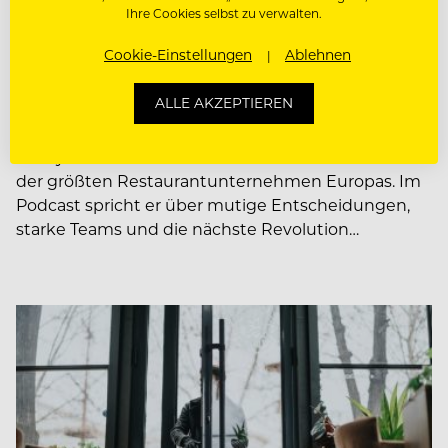
NEWS
Ihre Cookies selbst zu verwalten.
Henry McGovern: Sein Weg
Cookie-Einstellungen
Ablehnen
zum Gastro-Imperium und die
ALLE AKZEPTIEREN
nächste Food-Revolution
Henry McGovern baute aus einem Pizza Hut eines
der größten Restaurantunternehmen Europas. Im
Podcast spricht er über mutige Entscheidungen,
starke Teams und die nächste Revolution…