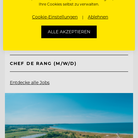
Jungbrunn - Der Gutzeitort
Ihre Cookies selbst zu verwalten.
Cookie-Einstellungen
Ablehnen
6675 Tannheim/Tirol, Österreich
ALLE AKZEPTIEREN
CHEF DE PARTIE (M/W/D)
CHEF DE RANG (M/W/D)
Entdecke alle Jobs