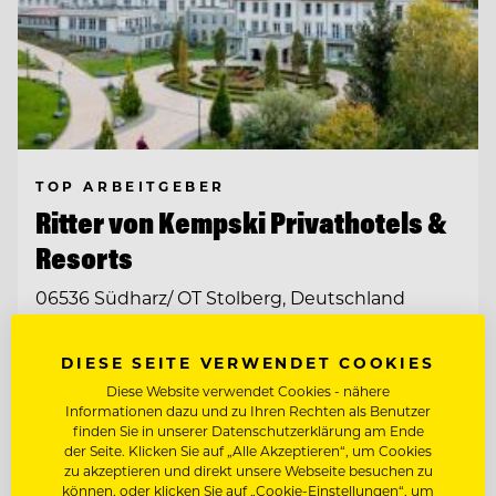
TOP ARBEITGEBER
Ritter von Kempski Privathotels &
Resorts
06536 Südharz/ OT Stolberg, Deutschland
DIESE SEITE VERWENDET COOKIES
SOUS CHEF GOURMET (M/W/D)
Diese Website verwendet Cookies - nähere
Informationen dazu und zu Ihren Rechten als Benutzer
STELLVERTRETENDE
finden Sie in unserer Datenschutzerklärung am Ende
RESTAURANTLEITUNG (M/W/D)
der Seite. Klicken Sie auf „Alle Akzeptieren“, um Cookies
zu akzeptieren und direkt unsere Webseite besuchen zu
können, oder klicken Sie auf „Cookie-Einstellungen“, um