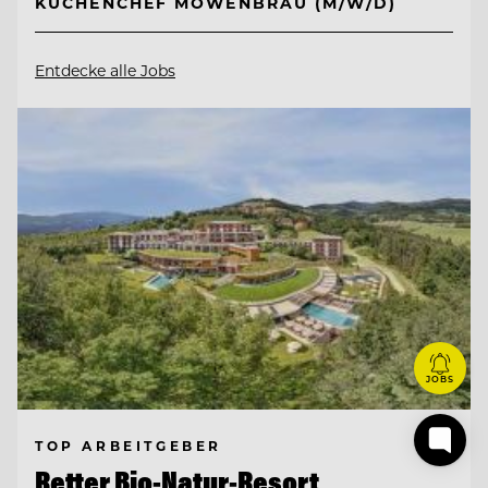
KÜCHENCHEF MÖWENBRÄU (M/W/D)
Entdecke alle Jobs
JOBS
TOP ARBEITGEBER
Retter Bio-Natur-Resort