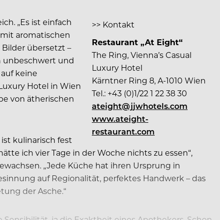
ch. „Es ist einfach
>> Kontakt
n mit aromatischen
Restaurant „At Eight“
 Bilder übersetzt –
The Ring, Vienna’s Casual
ch unbeschwert und
Luxury Hotel
h auf keine
Kärntner Ring 8, A-1010 Wien
 Luxury Hotel in Wien
Tel.: +43 (0)1/22 1 22 38 30
abe von ätherischen
ateight@jjwhotels.com
www.ateight-
restaurant.com
st kulinarisch fest
ätte ich vier Tage in der Woche nichts zu essen“,
fgewachsen. „Jede Küche hat ihren Ursprung in
esinnung auf Regionalität, perfektes Handwerk – das
etung der Asche.“
Sensibilität, ja die Exaktheit eines Apothekers. Schon