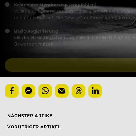
Kostenlose Membership (empfohlen)
Voller und kostenloser Zugang zu allen Artikeln, Vide
und ohne Bullshit. Die Newsletter-Einwilligung kann 
Basic-Registrierung
Mit der Basic-Registrierung habe ich KEINEN Zugang zu 
Bewerber, nutzen.
NÄCHSTER ARTIKEL
VORHERIGER ARTIKEL