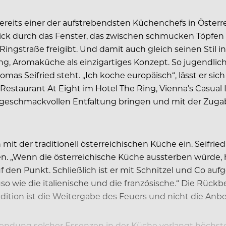
ereits einer der aufstrebendsten Küchenchefs in Österrei
t Blick durch das Fenster, das zwischen schmucken Töpfe
ingstraße freigibt. Und damit auch gleich seinen Stil in
ng, Aromaküche als einzigartiges Konzept. So jugendli
Thomas Seifried steht. „Ich koche europäisch“, lässt er sic
Restaurant At Eight im Hotel The Ring, Vienna’s Casual
, zur geschmackvollen Entfaltung bringen und mit der Zug
t der traditionell österreichischen Küche ein. Seifried i
sen. „Wenn die österreichische Küche aussterben würde, h
 den Punkt. Schließlich ist er mit Schnitzel und Co au
o wie die italienische und die französische.“ Die Rückb
radition ist die Weitergabe des Feuers und nicht die Anb
wendung solcher Essenzen in der Küche verlangt höchste 