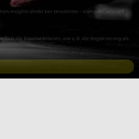
hen-Insights direkt per Newsletter – kompakt, relevant
lich die Basisfunktionen, wie z. B. die Registrierung als