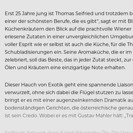
Erst 25 Jahre jung ist Thomas Seifried und trotzdem b
einer der schönsten Berufe, die es gibt“, sagt er mi
Küchenkräutern den Blick auf die prachtvolle Wiener R
erlesene Zutaten in einer unvergleichlichen Umgebu
voller Esprit wie er selbst ist auch die Küche, für die 
Schubladisierungen ein. Seine Aromaküche, die er im 
zelebriert, soll das Beste, das in jeder Zutat steckt
Ölen und Kräutern eine einzigartige Note erhalten.
Dieser Hauch von Exotik geht eine spannende Liaison mi
verwurzelt, ohne sich dabei die Flügel stutzen zu las
bringt er es mit einer augenzwinkernden Dramatik auf
bodenständigen Gerichten, die österreichische genaus
ist sein Credo. Wobei er es mit Gustav Mahler hält: „T
Seifrieds Antwort darauf sind ätherische Öle. Die Ver