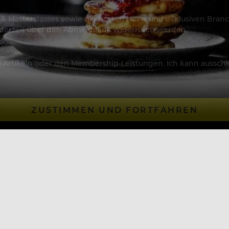
os & Masterclasses sowie die besten News und exklusiven Branc
jederzeit über den Abmeldelink widerrufen werden.
Artikeln oder den Membership-Leistungen. Ich kann ausschließ
ZUSTIMMEN UND FORTFAHREN