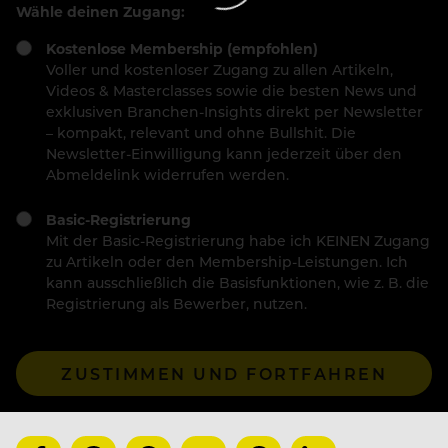
Wähle deinen Zugang:
Kostenlose Membership (empfohlen)
Voller und kostenloser Zugang zu allen Artikeln,
Videos & Masterclasses sowie die besten News und
exklusiven Branchen-Insights direkt per Newsletter
– kompakt, relevant und ohne Bullshit. Die
Newsletter-Einwilligung kann jederzeit über den
Abmeldelink widerrufen werden.
Basic-Registrierung
Mit der Basic-Registrierung habe ich KEINEN Zugang
zu Artikeln oder den Membership-Leistungen. Ich
kann ausschließlich die Basisfunktionen, wie z. B. die
Registrierung als Bewerber, nutzen.
ZUSTIMMEN UND FORTFAHREN