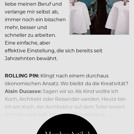
liebe meinen Beruf und
verlange mir selbst ab,
immer noch ein bisschen
mehr, besser und
schneller zu arbeiten.
Eine einfache, aber
effektive Einstellung, die sich bereits seit
Jahrzehnten bewährt.
ROLLING PIN:
Klingt nach einem durchaus
ökonomischen Ansatz. Wo bleibt da die Kreativität?
Alain Ducasse:
Sagen wir so: Als Kind wollte ich
Koch, Architekt oder Reisender werden. Heute bin
ich ein Koch, der Architektur auf dem Teller kreiert.
Und das weltweit. Mit dieser Entwicklung…