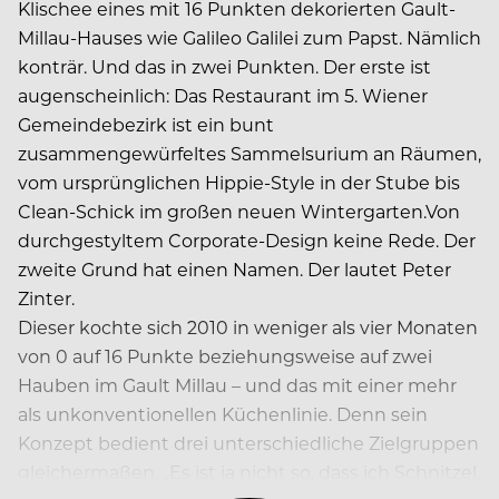
Klischee eines mit 16 Punkten dekorierten Gault-
Millau-Hauses wie Galileo Galilei zum Papst. Nämlich
konträr. Und das in zwei Punkten. Der erste ist
augenscheinlich: Das Restaurant im 5. Wiener
Gemeindebezirk ist ein bunt
zusammengewürfeltes Sammelsurium an Räumen,
vom ursprünglichen Hippie-Style in der Stube bis
Clean-Schick im großen neuen Wintergarten.Von
durchgestyltem Corporate-Design keine Rede. Der
zweite Grund hat einen Namen. Der lautet Peter
Zinter.
Dieser kochte sich 2010 in weniger als vier Monaten
von 0 auf 16 Punkte beziehungsweise auf zwei
Hauben im Gault Millau – und das mit einer mehr
als unkonventionellen Küchenlinie. Denn sein
Konzept bedient drei unterschiedliche Zielgruppen
gleichermaßen. „Es ist ja nicht so, dass ich Schnitzel,