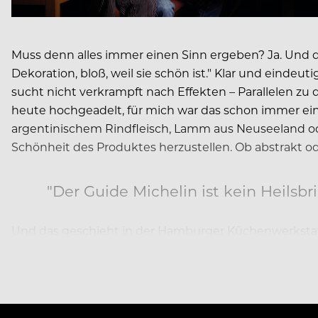
Muss denn alles immer einen Sinn ergeben? Ja. Und d
Dekoration, bloß, weil sie schön ist." Klar und einde
sucht nicht verkrampft nach Effekten – Parallelen 
heute hochgeadelt, für mich war das schon immer ei
argentinischem Rindfleisch, Lamm aus Neuseeland ode
Schönheit des Produktes herzustellen. Ob abstrakt od
"Der Guide Michelin ist kein Heilsbr
Und das geschieht in der Hamburger Küchenwerkstatt 
Holzkohlegrill aus Japan, der mit Eichenkohle um 200 