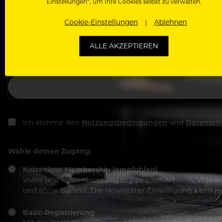
Einstellungen“, um Ihre Cookies selbst zu verwalten.
Cookie-Einstellungen
Ablehnen
Deine E-Mail Adresse
ALLE AKZEPTIEREN
Passwort
Ich stimme den
Nutzungsbedingungen
und
Datensch
Wähle deinen Zugang:
Kostenlose Membership (empfohlen)
Voller und kostenloser Zugang zu allen Artikeln, Vide
und ohne Bullshit. Die Newsletter-Einwilligung kann 
Basic-Registrierung