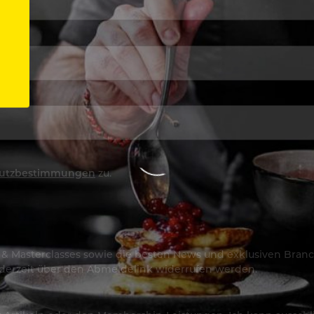
utzbestimmungen
zu.
os & Masterclasses sowie die besten News und exklusiven Branc
jederzeit über den Abmeldelink widerrufen werden.