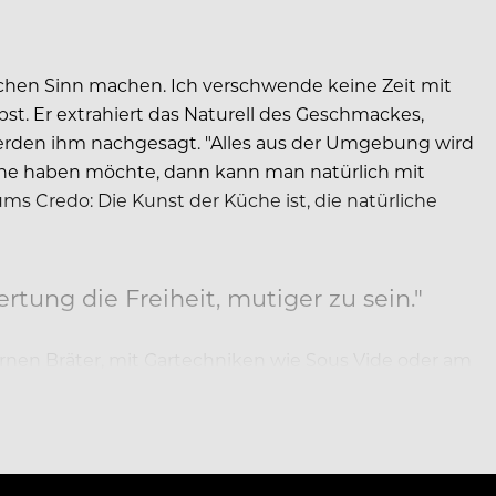
schen Sinn machen. Ich verschwende keine Zeit mit
bst. Er extrahiert das Naturell des Geschmackes,
werden ihm nachgesagt. "Alles aus der Umgebung wird
che haben möchte, dann kann man natürlich mit
 Credo: Die Kunst der Küche ist, die natürliche
rtung die Freiheit, mutiger zu sein."
rnen Bräter, mit Gartechniken wie Sous Vide oder am
unglaubliches Aroma. Ich kenne nichts…