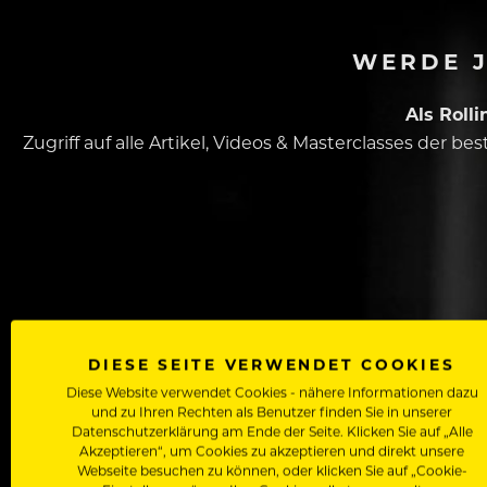
WERDE J
Als Roll
Zugriff auf alle Artikel, Videos & Masterclasses der b
Dein Vorname
DIESE SEITE VERWENDET COOKIES
Diese Website verwendet Cookies - nähere Informationen dazu
und zu Ihren Rechten als Benutzer finden Sie in unserer
Datenschutzerklärung am Ende der Seite. Klicken Sie auf „Alle
Akzeptieren“, um Cookies zu akzeptieren und direkt unsere
In welchem Bereich arbeitest du
Webseite besuchen zu können, oder klicken Sie auf „Cookie-