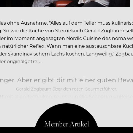
as ohne Ausnahme. "Alles auf dem Teller muss kulinari
utig. So wie die Küche von Sternekoch Gerald Zogbaum sel
zu der im Moment angesagten Nordic Cuisine des noma 
n natürlicher Reflex. Wenn man eine austauschbare Kü
r skandinavischem Lachs kochen. Langweilig." Zogbaums
er originalgetreu.
inger. Aber er gibt dir mit einer guten Bewe
Gerald Zogbaum über den roten Gourmetführer.
mit allen Techniken, sei es nun Old School im gußeise
Euro pro 15 Kilo befeuert wird. "Es entsteht dabei ein 