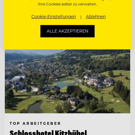
RESTAURANTLEITER (M/W/D)
Ihre Cookies selbst zu verwalten.
Cookie-Einstellungen
Ablehnen
Entdecke alle Jobs
ALLE AKZEPTIEREN
TOP ARBEITGEBER
Schlosshotel Kitzbühel