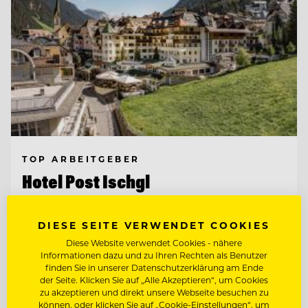
TOP ARBEITGEBER
Hotel Post Ischgl
DIESE SEITE VERWENDET COOKIES
6561 Ischgl, Österreich
Diese Website verwendet Cookies - nähere
Informationen dazu und zu Ihren Rechten als Benutzer
finden Sie in unserer Datenschutzerklärung am Ende
ZAHLKELLNER (M/W/D)
der Seite. Klicken Sie auf „Alle Akzeptieren“, um Cookies
zu akzeptieren und direkt unsere Webseite besuchen zu
können, oder klicken Sie auf „Cookie-Einstellungen“, um