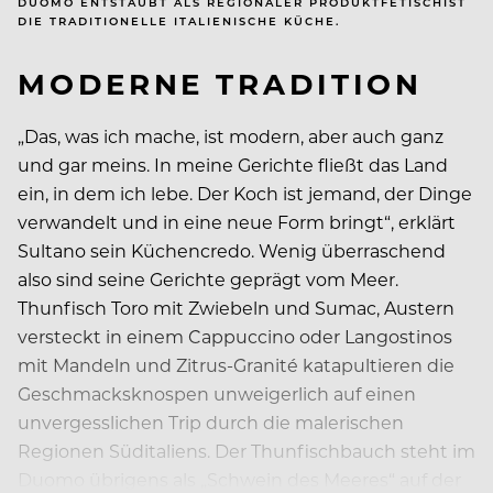
DUOMO ENTSTAUBT ALS REGIONALER PRODUKTFETISCHIST
DIE TRADITIONELLE ITALIENISCHE KÜCHE.
MODERNE TRADITION
„Das, was ich mache, ist modern, aber auch ganz
und gar meins. In meine Gerichte fließt das Land
ein, in dem ich lebe. Der Koch ist jemand, der Dinge
verwandelt und in eine neue Form bringt“, erklärt
Sultano sein Küchencredo. Wenig überraschend
also sind seine Gerichte geprägt vom Meer.
Thunfisch Toro mit Zwiebeln und Sumac, Austern
versteckt in einem Cappuccino oder Langostinos
mit Mandeln und Zitrus-Granité katapultieren die
Geschmacksknospen unweigerlich auf einen
unvergesslichen Trip durch die malerischen
Regionen Süditaliens. Der Thunfischbauch steht im
Duomo übrigens als „Schwein des Meeres“ auf der