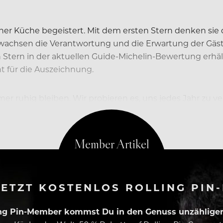
ner Küche begeistert. Mit dem ersten Stern denken sie d
 wachsen die Verantwortung und die Erwartung der Gäst
Stern in der aktuellen Guide-Michelin-Bewertung erhält
cht für die Auszeichnung.
r ruhig bleiben. Wir probieren es, uns jedes Jahr zu
t, und wenn nicht, ist das auch o.k. Es geht doch haupt
ETZT KOSTENLOS ROLLING PIN
ing Pin-Member kommst Du in den Genuss unzähliger 