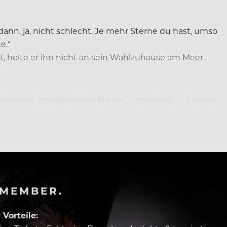
ann, ja, nicht schlecht. Je mehr Sterne du hast, umso
e.“
, holte er ihn nicht an sein Wahlzuhause am Meer.
 verbessern, immer wieder Neues zu machen und wenn
sächlich um die Gäste und nicht um Sterne.“
-MEMBER.
Vorteile: