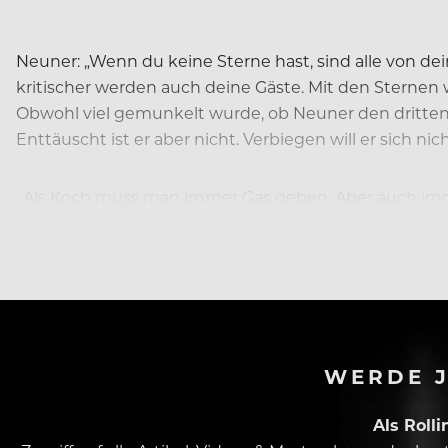
Neuner: „Wenn du keine Sterne hast, sind alle von dei
kritischer werden auch deine Gäste. Mit den Sternen
Obwohl viel gemunkelt wurde, ob Neuner den dritten 
Enttäuscht ist er aber nicht. Verbiegen will er sich ni
„Als Koch muss man immer Gas geben. Aber auch imme
der dritte Stern irgendwann einmal kommt, ist das gu
WERDE J
Als Roll