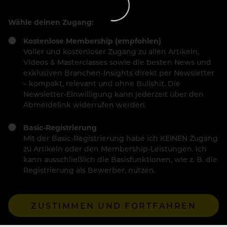
Wähle deinen Zugang:
Kostenlose Membership (empfohlen)
Voller und kostenloser Zugang zu allen Artikeln,
Videos & Masterclasses sowie die besten News und
exklusiven Branchen-Insights direkt per Newsletter
– kompakt, relevant und ohne Bullshit. Die
Newsletter-Einwilligung kann jederzeit über den
Abmeldelink widerrufen werden.
Basic-Registrierung
Mit der Basic-Registrierung habe ich KEINEN Zugang
zu Artikeln oder den Membership-Leistungen. Ich
kann ausschließlich die Basisfunktionen, wie z. B. die
Registrierung als Bewerber, nutzen.
ZUSTIMMEN UND FORTFAHREN