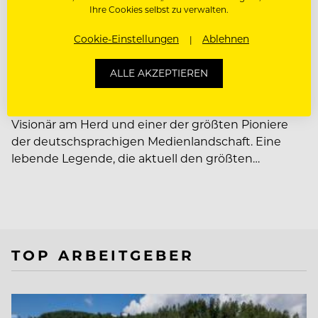
Ihre Cookies selbst zu verwalten.
PEOPLE
Cookie-Einstellungen
Ablehnen
Ein Leben wie ein Film –
Johann Lafer im Interview
ALLE AKZEPTIEREN
Er ist der Inbegriff kulinarischer Exzellenz, ein
Visionär am Herd und einer der größten Pioniere
der deutschsprachigen Medienlandschaft. Eine
lebende Legende, die aktuell den größten…
TOP ARBEITGEBER