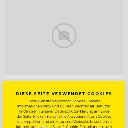
TOP ARBEITGEBER
Neuhaus Zillertal Resort &
DIESE SEITE VERWENDET COOKIES
ElisabethHotel
Diese Website verwendet Cookies - nähere
Informationen dazu und zu Ihren Rechten als Benutzer
finden Sie in unserer Datenschutzerklärung am Ende
6290 Mayrhofen, Österreich
der Seite. Klicken Sie auf „Alle Akzeptieren“, um Cookies
zu akzeptieren und direkt unsere Webseite besuchen zu
können, oder klicken Sie auf „Cookie-Einstellungen“, um