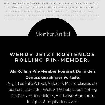
MIT GROSSEN MARKEN KENNT SICH MISCHA STEIGERWALD A
US, WAR ER DOCH EINST UNTER ANDEREM FÜR RED BULL I
M EVENTBEREICH TÄTIG. „DA BAUST DU WAS AUF, BEI D
EM MENSCHEN SPASS HABEN. IN DER GASTRO IST ES DAS GL
EICHE, NUR MUSS MAN SELTENER WIEDER ABBAUEN.“
WERDE JETZT KOSTENLOS
ROLLING PIN-MEMBER.
Als Rolling Pin-Member kommst Du in den
Genuss unzähliger Vorteile:
Zugriff auf alle Artikel, Videos & Masterclasses der
besten Köche der Welt, 50 % Rabatt auf Rolling
Pin.Convention Tickets, Exklusive Branchen-
Insights & Inspiration u.v.m.