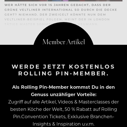
WER HÄTTE SICH VOR 15 JAHREN GEDACHT, DASS DER
GRÜNE VELTLINER INTERNATIONAL SO DURCH DIE DECKE
GEHT? NIEMAND. DER ZWEIGELT KÖNNTE NUN DEM
VELTLINER-BEISPIEL FOLGEN, MEINT DER IN LONDON
TÄTIGE MASTER SOMMELIER STEFAN NEUMANN.
WERDE JETZT KOSTENLOS
ROLLING PIN-MEMBER.
Als Rolling Pin-Member kommst Du in den
Genuss unzähliger Vorteile:
Zugriff auf alle Artikel, Videos & Masterclasses der
besten Köche der Welt, 50 % Rabatt auf Rolling
Pin.Convention Tickets, Exklusive Branchen-
Insights & Inspiration u.v.m.