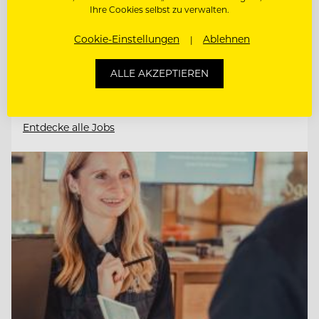
Ihre Cookies selbst zu verwalten.
Cookie-Einstellungen
Ablehnen
SOUS CHEF GOURMET (M/W/D)
ALLE AKZEPTIEREN
STELLVERTRETENDE
RESTAURANTLEITUNG (M/W/D)
Entdecke alle Jobs