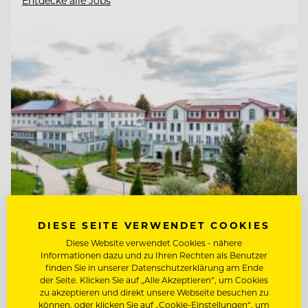
Entdecke alle Jobs
DIESE SEITE VERWENDET COOKIES
TOP ARBEITGEBER
Diese Website verwendet Cookies - nähere
Ritter von Kempski Privathotels &
Informationen dazu und zu Ihren Rechten als Benutzer
finden Sie in unserer Datenschutzerklärung am Ende
Resorts
der Seite. Klicken Sie auf „Alle Akzeptieren“, um Cookies
zu akzeptieren und direkt unsere Webseite besuchen zu
06536 Südharz/ OT Stolberg, Deutschland
können, oder klicken Sie auf „Cookie-Einstellungen“, um