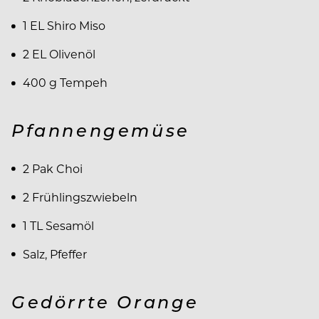
1 EL Shiro Miso
2 EL Olivenöl
400 g Tempeh
Pfannengemüse
2 Pak Choi
2 Frühlingszwiebeln
1 TL Sesamöl
Salz, Pfeffer
Gedörrte Orange