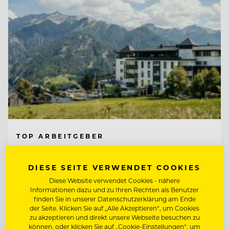
TOP ARBEITGEBER
Schlosshotel Fiss
DIESE SEITE VERWENDET COOKIES
Diese Website verwendet Cookies - nähere
6533 Fiss/Tirol, Österreich
Informationen dazu und zu Ihren Rechten als Benutzer
finden Sie in unserer Datenschutzerklärung am Ende
der Seite. Klicken Sie auf „Alle Akzeptieren“, um Cookies
zu akzeptieren und direkt unsere Webseite besuchen zu
MARKETING MANAGER (M/W/D)
können, oder klicken Sie auf „Cookie-Einstellungen“, um