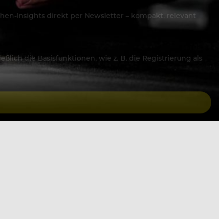
hen-Insights direkt per Newsletter – kompakt, relevant
lich die Basisfunktionen, wie z. B. die Registrierung als