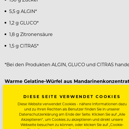
5,5 g ALGIN*
1,2 g GLUCO*
1,8 g Zitronensäure
1,5 g CITRAS*
*Bei den Produkten ALGIN, GLUCO und CITRAS handelt 
Warme Gelatine-Würfel aus Mandarinenkonzentra
Gefrorenes Mandarinenkonzentrat auf dem Blech (vor
DIESE SEITE VERWENDET COOKIES
Neutrale Sablée-Masse
Diese Website verwendet Cookies - nähere Informationen dazu
und zu Ihren Rechten als Benutzer finden Sie in unserer
Datenschutzerklärung am Ende der Seite. Klicken Sie auf „Alle
Akzeptieren“, um Cookies zu akzeptieren und direkt unsere
200 g Butter
Webseite besuchen zu können, oder klicken Sie auf „Cookie-