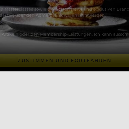
os & Masterclasses sowie die besten News und exklusiven Branc
jederzeit über den Abmeldelink widerrufen werden.
Artikeln oder den Membership-Leistungen. Ich kann ausschließ
ZUSTIMMEN UND FORTFAHREN