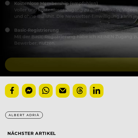
Kostenlose Membership (empfohlen)
Voller und kostenloser Zugang zu allen Artikeln, Vide
und ohne Bullshit. Die Newsletter-Einwilligung kann 
Basic-Registrierung
Mit der Basic-Registrierung habe ich KEINEN Zugang zu 
Bewerber, nutzen.
ALBERT ADRIÀ
NÄCHSTER ARTIKEL