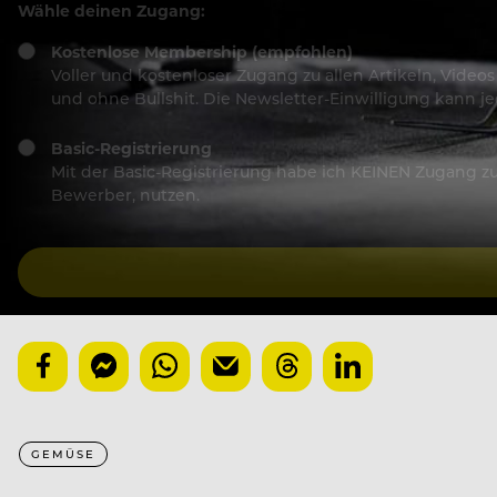
Wähle deinen Zugang:
Kostenlose Membership (empfohlen)
Voller und kostenloser Zugang zu allen Artikeln, Vide
und ohne Bullshit. Die Newsletter-Einwilligung kann 
Basic-Registrierung
Mit der Basic-Registrierung habe ich KEINEN Zugang zu 
Bewerber, nutzen.
GEMÜSE