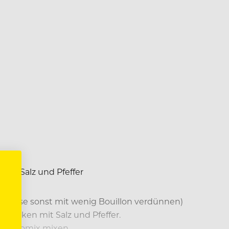
en.
it Salz und Pfeffer
5g Masse sonst mit wenig Bouillon verdünnen)
hmecken mit Salz und Pfeffer.
 Thermomix mixen.