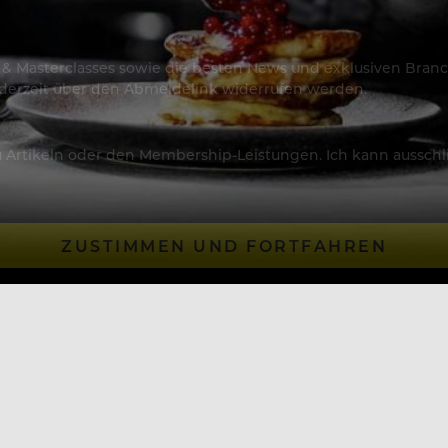
os & Masterclasses sowie die besten News und exklusiven Branc
jederzeit über den Abmeldelink widerrufen werden.
Artikeln oder den Membership-Leistungen. Ich kann ausschließ
ZUSTIMMEN UND FORTFAHREN