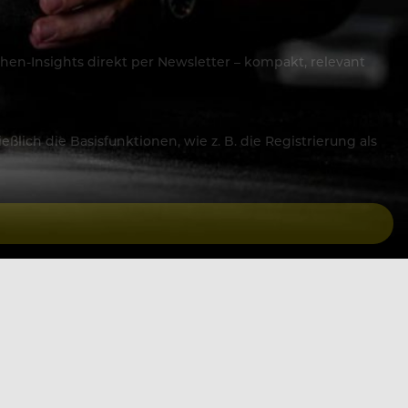
hen-Insights direkt per Newsletter – kompakt, relevant
lich die Basisfunktionen, wie z. B. die Registrierung als