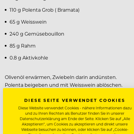
110 g Polenta Grob ( Bramata)
65 g Weisswein
240 g Gemüsebouillon
85 g Rahm
0.8 g Aktivkohle
Olivenöl erwärmen, Zwiebeln darin andünsten.
Polenta beigeben und mit Weisswein ablöschen.
Rahm aufgießen, Aktivkohle beigeben und weich gar
Wenn nötig noch Bouillon dazu geben. Abschmecken m
DIESE SEITE VERWENDET COOKIES
Diese Website verwendet Cookies - nähere Informationen dazu
und zu Ihren Rechten als Benutzer finden Sie in unserer
Alles mixen außer Gellan, durch ein Sieb gießen ( 29
Datenschutzerklärung am Ende der Seite. Klicken Sie auf „Alle
Akzeptieren“, um Cookies zu akzeptieren und direkt unsere
Mit Gellan in eine Pfanne geben und aufkochen, absc
Webseite besuchen zu können, oder klicken Sie auf „Cookie-
In eine Form giessen, fest werden lassen danach im