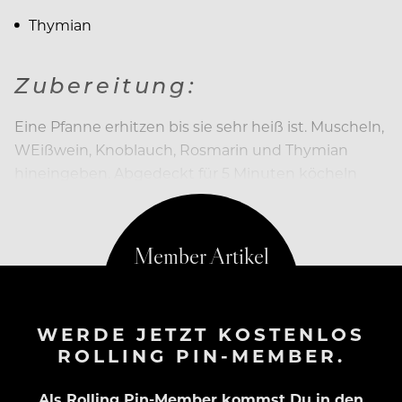
Thymian
Zubereitung:
Eine Pfanne erhitzen bis sie sehr heiß ist. Muscheln,
WEißwein, Knoblauch, Rosmarin und Thymian
hineingeben. Abgedeckt für 5 Minuten köcheln
lassen – oder etwas
WERDE JETZT KOSTENLOS
ROLLING PIN-MEMBER.
Als Rolling Pin-Member kommst Du in den