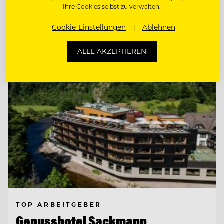
SAUCIER (M/W/D) IN VOLLZEIT
Ihre Cookies selbst zu verwalten.
Cookie-Einstellungen
Ablehnen
Entdecke alle Jobs
ALLE AKZEPTIEREN
TOP ARBEITGEBER
Genusshotel Sackmann