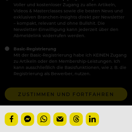
Voller und kostenloser Zugang zu allen Artikeln,
Videos & Masterclasses sowie die besten News und
exklusiven Branchen-Insights direkt per Newsletter
– kompakt, relevant und ohne Bullshit. Die
Newsletter-Einwilligung kann jederzeit über den
Abmeldelink widerrufen werden.
Basic-Registrierung
Mit der Basic-Registrierung habe ich KEINEN Zugang
zu Artikeln oder den Membership-Leistungen. Ich
kann ausschließlich die Basisfunktionen, wie z. B. die
Registrierung als Bewerber, nutzen.
ZUSTIMMEN UND FORTFAHREN