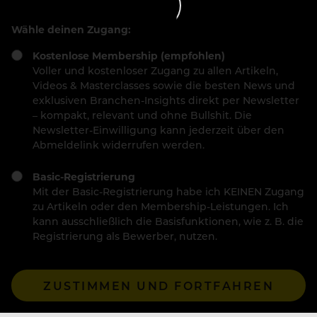
Wähle deinen Zugang:
Kostenlose Membership (empfohlen)
Voller und kostenloser Zugang zu allen Artikeln,
Videos & Masterclasses sowie die besten News und
exklusiven Branchen-Insights direkt per Newsletter
– kompakt, relevant und ohne Bullshit. Die
Newsletter-Einwilligung kann jederzeit über den
Abmeldelink widerrufen werden.
Basic-Registrierung
Mit der Basic-Registrierung habe ich KEINEN Zugang
zu Artikeln oder den Membership-Leistungen. Ich
kann ausschließlich die Basisfunktionen, wie z. B. die
Registrierung als Bewerber, nutzen.
ZUSTIMMEN UND FORTFAHREN