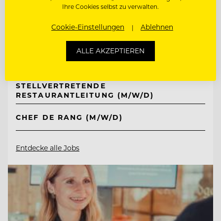
Ihre Cookies selbst zu verwalten.
TOP ARBEITGEBER
Ritter von Kempski Privathotels &
Cookie-Einstellungen
Ablehnen
Resorts
ALLE AKZEPTIEREN
06536 Südharz/ OT Stolberg, Deutschland
STELLVERTRETENDE
RESTAURANTLEITUNG (M/W/D)
CHEF DE RANG (M/W/D)
Entdecke alle Jobs