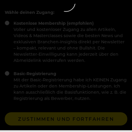
Wähle deinen Zugang:
Kostenlose Membership (empfohlen)
Voller und kostenloser Zugang zu allen Artikeln,
Videos & Masterclasses sowie die besten News und
exklusiven Branchen-Insights direkt per Newsletter
– kompakt, relevant und ohne Bullshit. Die
Newsletter-Einwilligung kann jederzeit über den
Abmeldelink widerrufen werden.
Basic-Registrierung
Mit der Basic-Registrierung habe ich KEINEN Zugang
zu Artikeln oder den Membership-Leistungen. Ich
kann ausschließlich die Basisfunktionen, wie z. B. die
Registrierung als Bewerber, nutzen.
ZUSTIMMEN UND FORTFAHREN